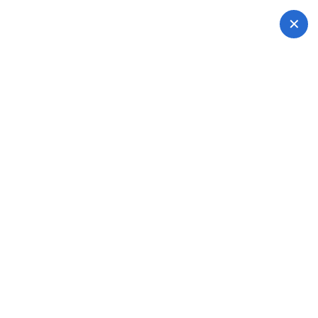
登录平台
✕
标签云列表
按标签聚合浏览相关文章
电竞战队教练更迭对赛季战绩影响对比分析