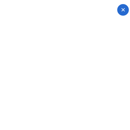
登录平台
✕
足坛转会传闻梳理：关键球
员动向与市场格局分析
2026-06-11
体育投注app
转会传闻
精选摘要
本文梳理了近期足坛几大关键球员的转会传闻，通