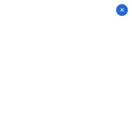
✕
p
小说更新
联系我们
登录平台
市场影响深
体育投注app
专业 · 信赖 · 安全