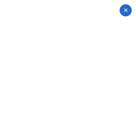
登录平台
✕
互联网大厂 进展梳理
2026-06-18
体育投注app
行业资讯
FAQ